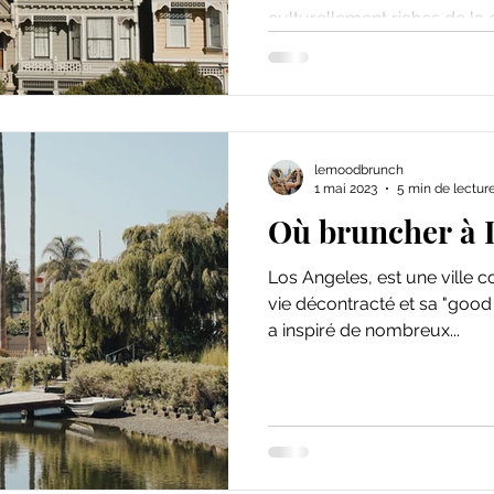
culturellement riches de la c
lemoodbrunch
1 mai 2023
5 min de lectur
Où bruncher à 
Los Angeles, est une ville connue pour son style de
vie décontracté et sa "good 
a inspiré de nombreux...