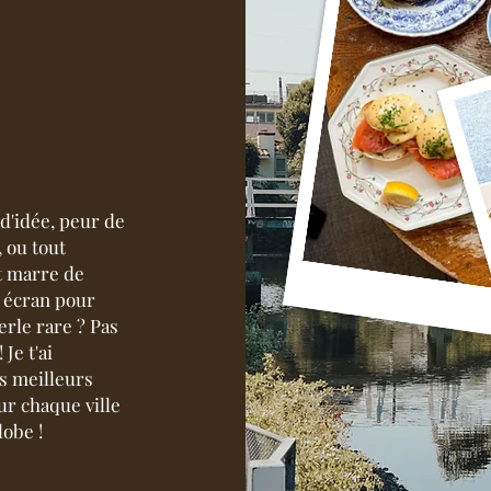
'idée, peur de
 ou tout
 marre de
n écran pour
erle rare ? Pas
Je t'ai
s meilleurs
r chaque ville
lobe !