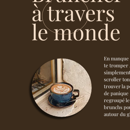
à travers
le monde
En manque d
te tromper ,
simplement
scroller to
trouver la p
de panique ! 
regroupé le
brunchs pou
autour du g