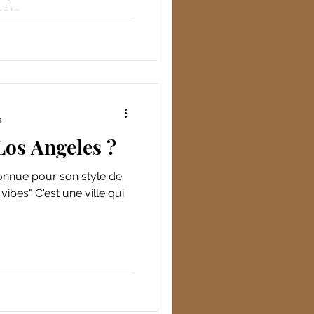
ôte...
e
Los Angeles ?
vibes" C'est une ville qui