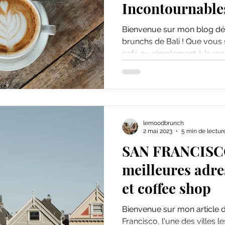
Incontournables
Bienvenue sur mon blog déd
brunchs de Bali ! Que vous soyez un amateur de
café ou simplement à la rec
lemoodbrunch
2 mai 2023
5 min de lectur
SAN FRANCISCO
meilleures adr
et coffee shop
Bienvenue sur mon article dé
Francisco, l'une des villes l