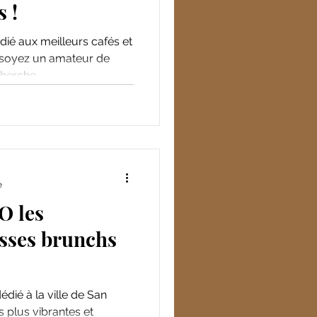
 !
ié aux meilleurs cafés et
herche...
e
 les
esses brunchs
dié à la ville de San
es plus vibrantes et