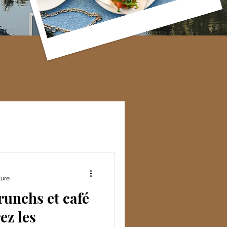
ture
runchs et café
ez les