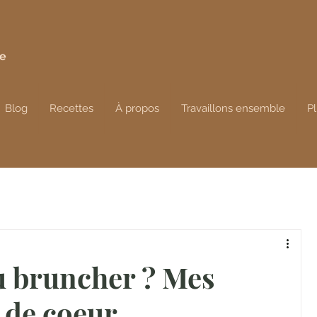
de
Blog
Recettes
À propos
Travaillons ensemble
P
 bruncher ? Mes
 de coeur