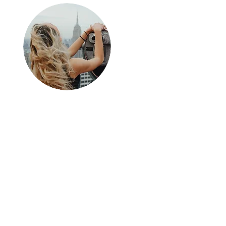
Hello, et merci
pour ta lecture
!
N'hésite pas à aller dans
mon blog pour d'autres
adresses à travers le
monde !
Et pour continuer à suivre