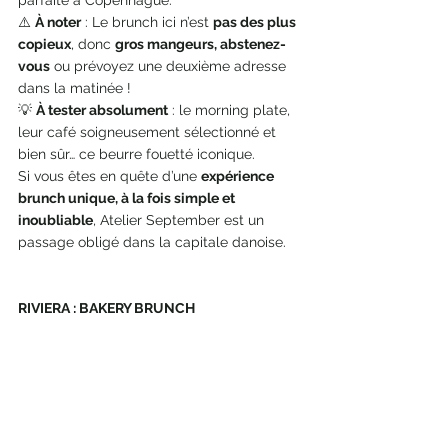
parfaite à Copenhague.
⚠️ 
À noter
 : Le brunch ici n’est 
pas des plus 
copieux
, donc 
gros mangeurs, abstenez-
vous
 ou prévoyez une deuxième adresse 
dans la matinée !
💡 
À tester absolument
 : le morning plate, 
leur café soigneusement sélectionné et 
bien sûr… ce beurre fouetté iconique.
Si vous êtes en quête d’une 
expérience 
brunch unique, à la fois simple et 
inoubliable
, Atelier September est un 
passage obligé dans la capitale danoise.
RIVIERA : BAKERY BRUNCH