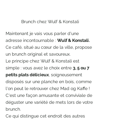
Brunch chez Wulf & Konstali
Maintenant je vais vous parler d'une 
adresse incontournable : 
Wulf & Konstali. 
Ce café, situé au cœur de la ville, propose 
un brunch original et savoureux.
Le principe chez Wulf & Konstali est 
simple : vous avez le choix entre 
3, 5 ou 7 
petits plats délicieux
, soigneusement 
disposés sur une planche en bois, comme 
l'on peut le retrouver chez Mad og Kaffe ! 
C'est une façon amusante et conviviale de 
déguster une variété de mets lors de votre 
brunch.
Ce qui distingue cet endroit des autres 
cafés brunch de Copenhague, c'est sa 
volonté de satisfaire tous les palais, y 
compris ceux des amateurs de cuisine 