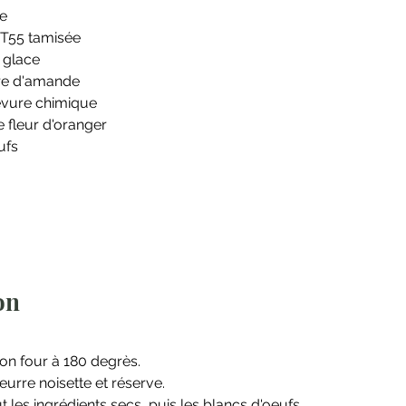
e
 T55 tamisée 
 glace
re d'amande
levure chimique
 fleur d'oranger
ufs
on
on four à 180 degrès. 
eurre noisette et réserve. 
 les ingrédients secs, puis les blancs d'oeufs. 