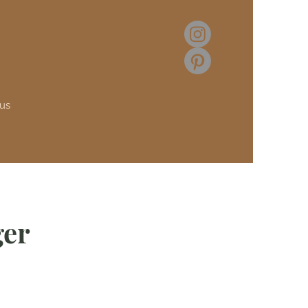
lus
ger