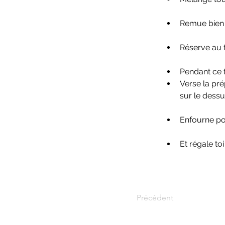
Remue bien e
Réserve au 
Pendant ce 
Verse la pré
sur le dessu
Enfourne po
Et régale toi 
Précédent