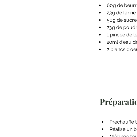
60g de beurr
23g de farine
50g de sucre
23g de poud
1 pincée de 
20ml d'eau de
2 blancs d'oe
Préparati
Préchauffe t
Réalise un b
Mélange tout