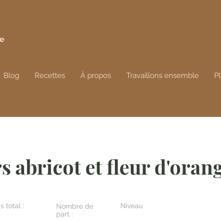
de
Blog
Recettes
À propos
Travaillons ensemble
P
s abricot et fleur d'oran
 total :
Niveau
Nombre de
part :