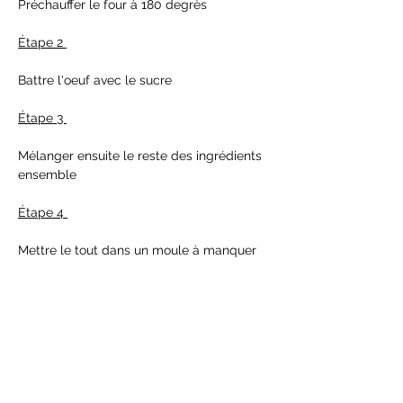
Préchauffer le four à 180 degrès
Étape 2 
Battre l'oeuf avec le sucre
Étape 3 
Mélanger ensuite le reste des ingrédients 
ensemble 
Étape 4 
Mettre le tout dans un moule à manquer 
et laisser cuire 30 min 
Étape 5 
À la sortie du four, démouler le cake et 
déposer dessus des rondelles d'abricots 
et morceaux de fraises. Napper 
légérement le tout de sirop d'ébable et 